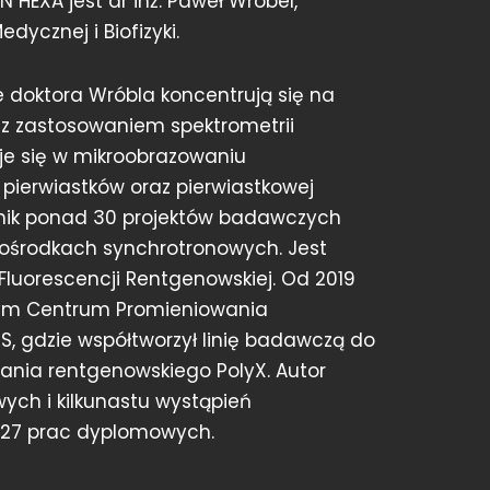
EXA jest dr inż. Paweł Wróbel,
dycznej i Biofizyki.
doktora Wróbla koncentrują się na
z zastosowaniem spektrometrii
uje się w mikroobrazowaniu
 pierwiastków oraz pierwiastkowej
stnik ponad 30 projektów badawczych
 ośrodkach synchrotronowych. Jest
luorescencji Rentgenowskiej. Od 2019
wym Centrum Promieniowania
, gdzie współtworzył linię badawczą do
nia rentgenowskiego PolyX. Autor
wych i kilkunastu wystąpień
 27 prac dyplomowych.