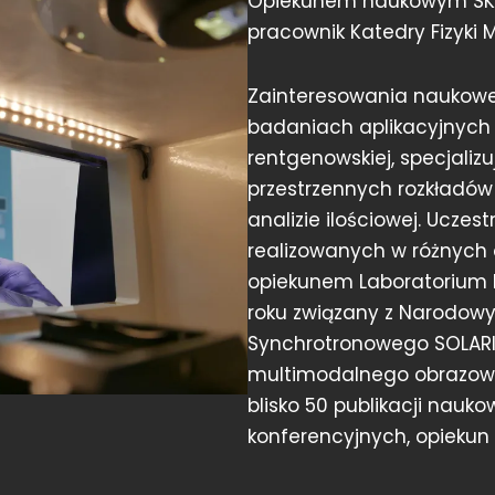
Opiekunem naukowym SKN H
pracownik Katedry Fizyki Me
Zainteresowania naukowe 
badaniach aplikacyjnych 
rentgenowskiej, specjaliz
przestrzennych rozkładów
analizie ilościowej. Ucze
realizowanych w różnych
opiekunem Laboratorium F
roku związany z Narodo
Synchrotronowego SOLARIS
multimodalnego obrazowa
blisko 50 publikacji nauko
konferencyjnych, opiekun