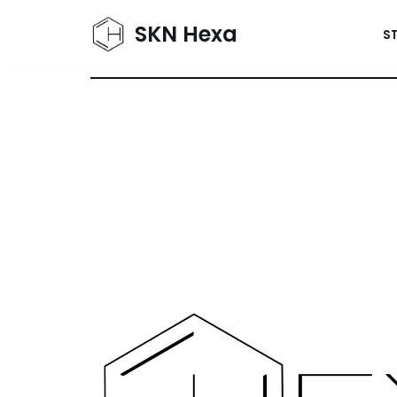
SKN Hexa
S
Przejdź
do
treści