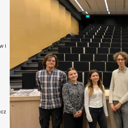
w i
acz